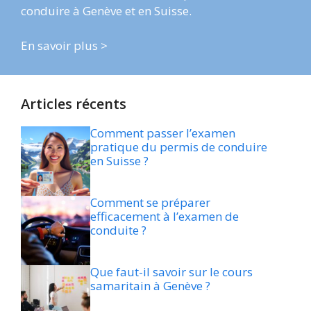
conduire à Genève et en Suisse.
En savoir plus >
Articles récents
Comment passer l’examen
pratique du permis de conduire
en Suisse ?
Comment se préparer
efficacement à l’examen de
conduite ?
Que faut-il savoir sur le cours
samaritain à Genève ?